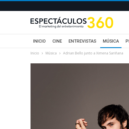
INICIO
CINE
ENTREVISTAS
MÚSICA
P
Inicio
Música
Adrian Bello junto a Ximena Sariñana