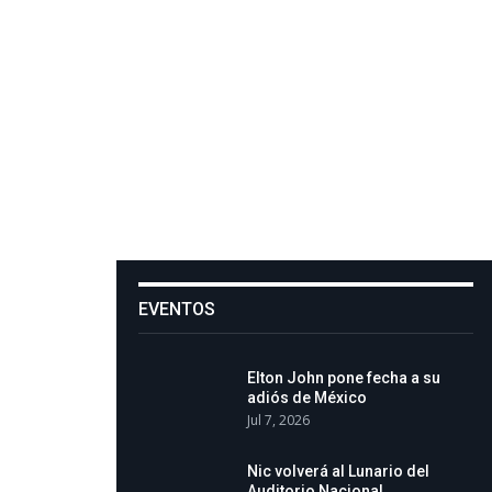
EVENTOS
Elton John pone fecha a su
adiós de México
Jul 7, 2026
Nic volverá al Lunario del
Auditorio Nacional