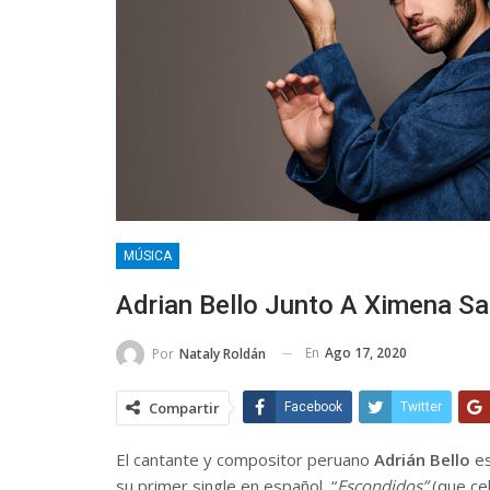
MÚSICA
Adrian Bello Junto A Ximena Sa
En
Ago 17, 2020
Por
Nataly Roldán
Compartir
Facebook
Twitter
El cantante y compositor peruano
Adrián Bello
es
su primer single en español, “
Escondidos”
(que ce