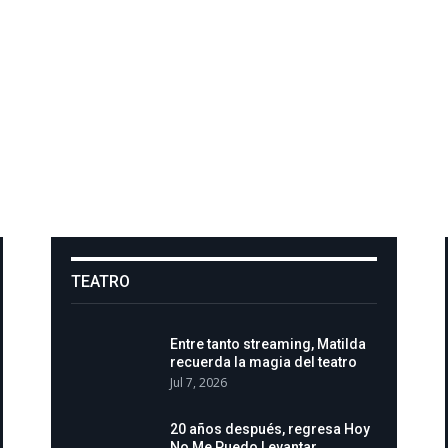
TEATRO
Entre tanto streaming, Matilda
recuerda la magia del teatro
Jul 7, 2026
20 años después, regresa Hoy
No Me Puedo Levantar