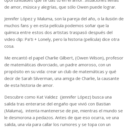
oportunidades que te das tú en el amor. Situaciones llenas
de amor, música y alegrías, que sólo Owen puede lograr.
Jennifer López y Maluma, son la pareja del año, o la ilusión de
muchos fans y en esta película podemos soñar que la
química entre estos dos artistas traspasó después del
video clip: Pa’ti + Lonely, pero la historia (película) dice otra
cosa.
Me encantó el papel Charlie Gilbert, (Owen Wilson), profesor
de matemáticas divorciado, un padre amoroso, con un
propósito en su vida: crear un club de matemáticas y qué
decir de Sarah Silverman, una amiga de Charlie, la causante
de esta historia de amor.
Descubre como Kat Valdez (Jennifer López) busca una
salida tras enterarse del engaño que vivió con Bastian
(Maluma), intenta mantenerse de pie, mientras el mundo se
le desmorona a pedazos. Antes de que eso ocurra, ve una
salida, una vía para callar los rumores y se topa con un