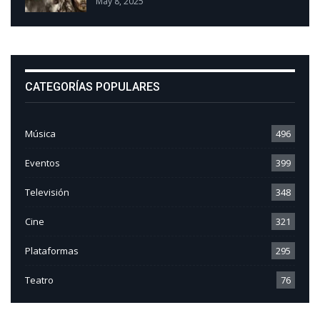
May 8, 2025
CATEGORÍAS POPULARES
Música
496
Eventos
399
Televisión
348
Cine
321
Plataformas
295
Teatro
76