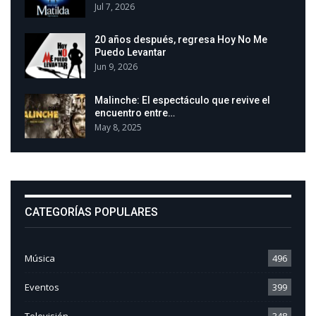
Jul 7, 2026
20 años después, regresa Hoy No Me
Puedo Levantar
Jun 9, 2026
Malinche: El espectáculo que revive el
encuentro entre…
May 8, 2025
CATEGORÍAS POPULARES
Música
496
Eventos
399
Televisión
348