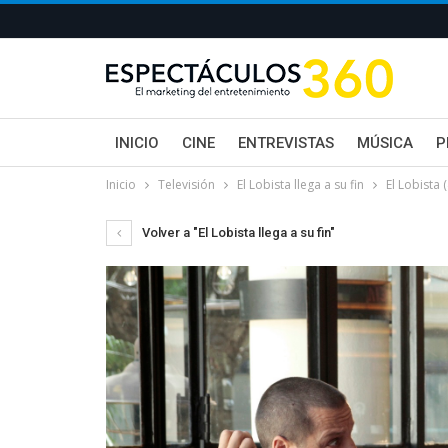
INICIO
CINE
ENTREVISTAS
MÚSICA
P
Inicio
Televisión
El Lobista llega a su fin
El Lobista (
Volver a "El Lobista llega a su fin"