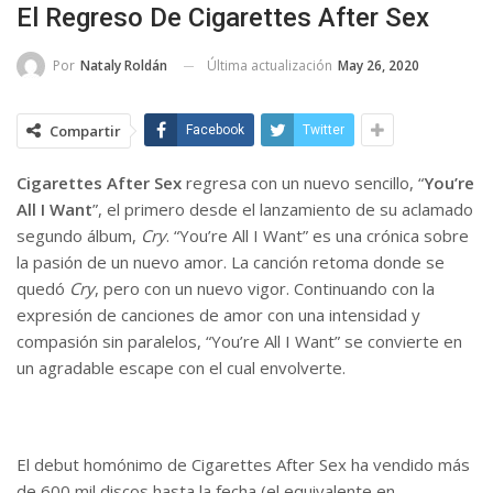
El Regreso De Cigarettes After Sex
Última actualización
May 26, 2020
Por
Nataly Roldán
Compartir
Facebook
Twitter
Cigarettes After Sex
regresa con un nuevo sencillo, “
You’re
All I Want
”, el primero desde el lanzamiento de su aclamado
segundo álbum,
Cry
. “You’re All I Want” es una crónica sobre
la pasión de un nuevo amor. La canción retoma donde se
quedó
Cry
, pero con un nuevo vigor. Continuando con la
expresión de canciones de amor con una intensidad y
compasión sin paralelos, “You’re All I Want” se convierte en
un agradable escape con el cual envolverte.
El debut homónimo de Cigarettes After Sex ha vendido más
de 600 mil discos hasta la fecha (el equivalente en