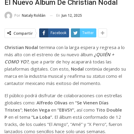
El Nuevo Álbum De Christian Nodal
En
Jun 12, 2025
Por
Nataly Roldán
Compartir
Facebook
Twitter
Christian Nodal
termina con la larga espera y regresa a lo
más alto con el estreno de su nuevo álbum
¿QUIÉN +
COMO YO?
, que a partir de hoy acaparará todas las
plataformas digitales. Con esto,
Nodal
continúa dejando su
marca en la industria musical y reafirma su
status
como el
cantautor mexicano más exitoso del momento.
El público podrá disfrutar de colaboraciones con estrellas
globales como:
Alfredo Olivas
en
“Se Vienen Días
Tristes”
;
Netón Vega
en
“EBVSY”
, así como
Tito Double
P
en el tema
“La Loba”.
El álbum está conformado de 12
tracks, de los cuales “El Amigo”, “Amé” y “X Perro”, fueron
lanzados como sencillos hace solo unas semanas.