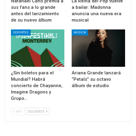
Natanael Cano premia a
La Reina del Pop vuelve
sus fans a lo grande
a bailar: Madonna
antes del lanzamiento
anuncia una nueva era
de su nuevo álbum
musical
DEPORTES
MÚSICA
¿Sin boletos para el
Ariana Grande lanzará
Mundial? Habrá
“Petals” su octavo
concierto de Chayanne,
álbum de estudio
Imagine Dragons y
Grupo…
ANT
SIGUIENTE