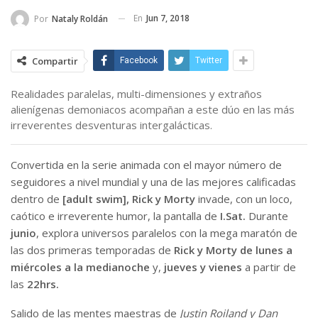
En
Jun 7, 2018
Por
Nataly Roldán
Compartir
Facebook
Twitter
Realidades paralelas, multi-dimensiones y extraños
alienígenas demoniacos acompañan a este dúo en las más
irreverentes desventuras intergalácticas.
Convertida en la serie animada con el mayor número de
seguidores a nivel mundial y una de las mejores calificadas
dentro de
[adult swim], Rick y Morty
invade, con un loco,
caótico e irreverente humor, la pantalla de
I.Sat.
Durante
junio
, explora universos paralelos con la mega maratón de
las dos primeras temporadas de
Rick y Morty
de lunes a
miércoles a la medianoche
y,
jueves y vienes
a partir de
las
22hrs.
Salido de las mentes maestras de
Justin Roiland y Dan