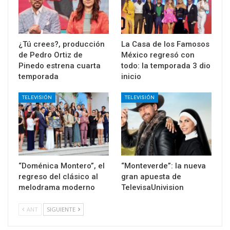
¿Tú crees?, producción
La Casa de los Famosos
de Pedro Ortiz de
México regresó con
Pinedo estrena cuarta
todo: la temporada 3 dio
temporada
inicio
TELEVISIÓN
TELEVISIÓN
“Doménica Montero”, el
“Monteverde”: la nueva
regreso del clásico al
gran apuesta de
melodrama moderno
TelevisaUnivision
ANT
SIGUIENTE