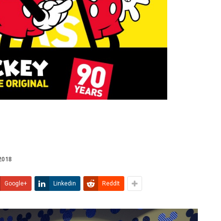
2018
Google+
Linkedin
ReddIt