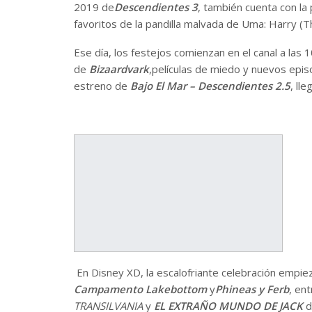
2019 de
Descendientes 3
, también cuenta con la 
favoritos de la pandilla malvada de Uma: Harry (Th
Ese día, los festejos comienzan en el canal a las
de
Bizaardvark
,películas de miedo y nuevos epi
estreno de
Bajo El Mar – Descendientes 2.5
, ll
En Disney XD, la escalofriante celebración empie
Campamento Lakebottom
y
Phineas y Ferb
, en
TRANSILVANIA
y
EL EXTRAÑO MUNDO DE JACK
d