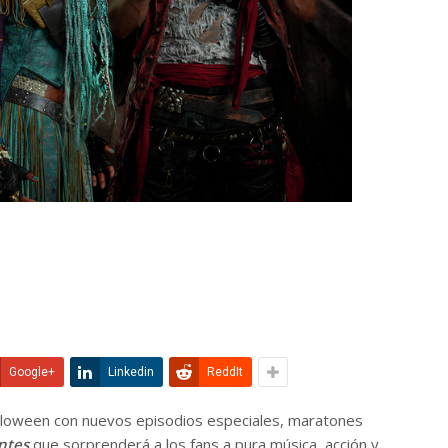
Google+
Linkedin
ReddIt
lloween con nuevos episodios especiales, maratones
ntes
que sorprenderá a los fans a pura música, acción y