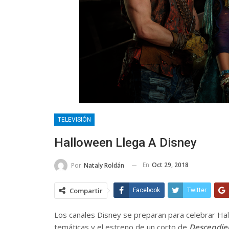
TELEVISIÓN
Halloween Llega A Disney
En
Oct 29, 2018
Por
Nataly Roldán
Compartir
Facebook
Twitter
Los canales Disney se preparan para celebrar Ha
temáticas y el estreno de un corto de
Descendie