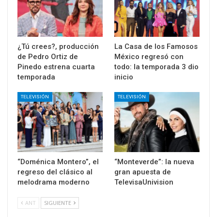
¿Tú crees?, producción
La Casa de los Famosos
de Pedro Ortiz de
México regresó con
Pinedo estrena cuarta
todo: la temporada 3 dio
temporada
inicio
TELEVISIÓN
TELEVISIÓN
“Doménica Montero”, el
“Monteverde”: la nueva
regreso del clásico al
gran apuesta de
melodrama moderno
TelevisaUnivision
ANT
SIGUIENTE