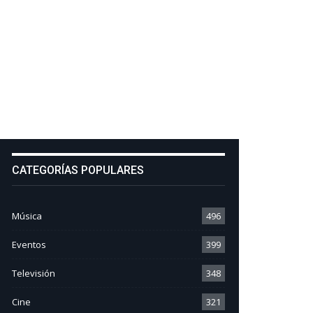
CATEGORÍAS POPULARES
Música
496
Eventos
399
Televisión
348
Cine
321