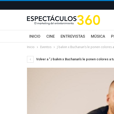
INICIO
CINE
ENTREVISTAS
MÚSICA
P
Inicio
Eventos
J balvin x Buchanan’s le ponen colores 
Volver a "J balvin x Buchanan’s le ponen colores a 