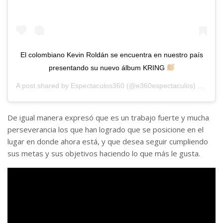
El colombiano Kevin Roldán se encuentra en nuestro país
presentando su nuevo álbum KRING
A post shared by
Espectaculos360
(@e360espectaculos) on
Oct 
De igual manera expresó que es un trabajo fuerte y mucha
perseverancia los que han logrado que se posicione en el
lugar en donde ahora está, y que desea seguir cumpliendo
sus metas y sus objetivos haciendo lo que más le gusta.