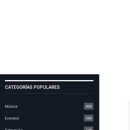
CATEGORÍAS POPULARES
Música
496
Eventos
399
Televisión
348