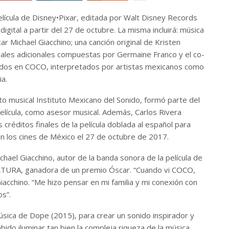
lícula de Disney•Pixar, editada por Walt Disney Records
igital a partir del 27 de octubre. La misma incluirá: música
r Michael Giacchino; una canción original de Kristen
ales adicionales compuestas por Germaine Franco y el co-
irados en COCO, interpretados por artistas mexicanos como
ia.
to musical Instituto Mexicano del Sonido, formó parte del
elícula, como asesor musical. Además, Carlos Rivera
 créditos finales de la película doblada al español para
n los cines de México el 27 de octubre de 2017.
ael Giacchino, autor de la banda sonora de la película de
TURA, ganadora de un premio Óscar. “Cuando vi COCO,
acchino. “Me hizo pensar en mi familia y mi conexión con
os”.
úsica de Dope (2015), para crear un sonido inspirador y
bido iluminar tan bien la compleja riqueza de la música