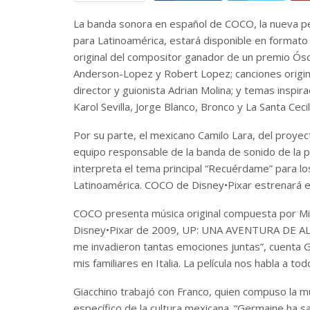
La banda sonora en español de COCO, la nueva pe
para Latinoamérica, estará disponible en formato d
original del compositor ganador de un premio Ósca
Anderson-Lopez y Robert Lopez; canciones origin
director y guionista Adrian Molina; y temas insp
Karol Sevilla, Jorge Blanco, Bronco y La Santa Cecil
Por su parte, el mexicano Camilo Lara, del proyec
equipo responsable de la banda de sonido de la p
interpreta el tema principal “Recuérdame” para los
Latinoamérica. COCO de Disney•Pixar estrenará e
COCO presenta música original compuesta por Mich
Disney•Pixar de 2009, UP: UNA AVENTURA DE AL
me invadieron tantas emociones juntas”, cuenta Gi
mis familiares en Italia. La película nos habla a tod
Giacchino trabajó con Franco, quien compuso la m
específico de la cultura mexicana. “Germaine ha sa