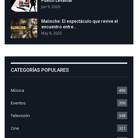
Puedo Levantar
Jun 9, 2026
Malinche: El espectáculo que revive el
encuentro entre…
May 8, 2025
CATEGORÍAS POPULARES
Música
496
Eventos
399
Televisión
348
Cine
321