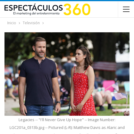
Inicio
Televisión
Legacies -- "I'll Never Give Up Hope" -- Image Number:
LGC201a_0313b.jpg -- Pictured (L-R): Matthew Davis as Alaric and