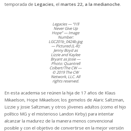
temporada de
Legacies
, el
martes 22, a la medianoche
.
Legacies — “I\’ll
Never Give Up
Hope” — Image
Number:
LGC201b_0424b.jpg
— Pictured (L-R):
Jenny Boyd as
Lizzie and Kaylee
Bryant as Josie —
Photo: Quantrell
Colbert/The CW —
© 2019 The CW
Network, LLC. All
rights reserved.
En esta academia se reúnen la hija de 17 años de Klaus
Mikaelson, Hope Mikaelson; los gemelos de Alaric Saltzman,
Lizzie y Josie Saltzman; y otros jóvenes adultos (como el hijo
político MG y el misterioso Landon Kirby) para intentar
alcanzar la madurez de la manera menos convencional
posible y con el objetivo de convertirse en la mejor versión