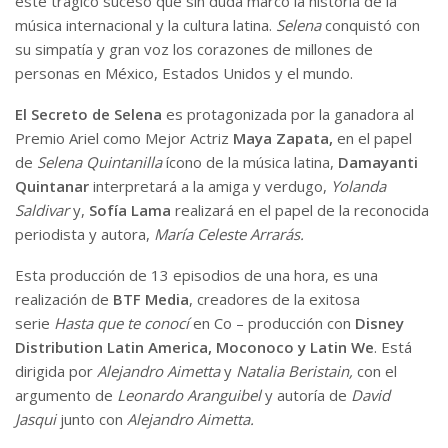
este trágico suceso que sin duda marcó la historia de la
música internacional y la cultura latina.
Selena
conquistó con
su simpatía y gran voz los corazones de millones de
personas en México, Estados Unidos y el mundo.
El Secreto de Selena
es protagonizada por la ganadora al
Premio Ariel como Mejor Actriz
Maya Zapata,
en el papel
de
Selena Quintanilla
ícono de la música latina,
Damayanti
Quintanar
interpretará a la amiga y verdugo,
Yolanda
Saldivar
y,
Sofía Lama
realizará en el papel de la reconocida
periodista y autora,
María Celeste Arrarás.
Esta producción de 13 episodios de una hora, es una
realización de
BTF Media
, creadores de la exitosa
serie
Hasta que te conocí
en Co – producción con
Disney
Distribution Latin America, Moconoco y Latin We
. Está
dirigida por
Alejandro Aimetta
y
Natalia Beristain,
con el
argumento de
Leonardo Aranguibel
y autoría de
David
Jasqui
junto con
Alejandro Aimetta.