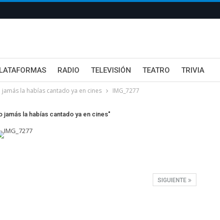
LATAFORMAS
RADIO
TELEVISIÓN
TEATRO
TRIVIA
 jamás la habías cantado ya en cines
IMG_7277
o jamás la habías cantado ya en cines"
SIGUIENTE