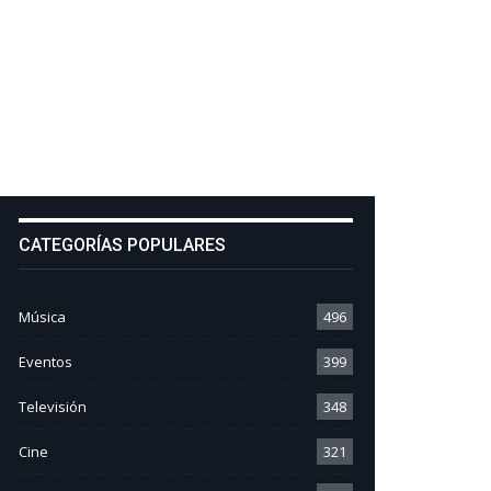
CATEGORÍAS POPULARES
Música
496
Eventos
399
Televisión
348
Cine
321