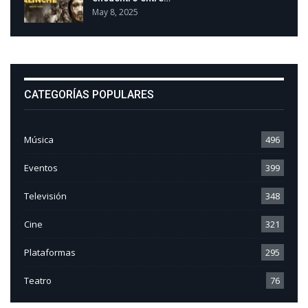
May 8, 2025
CATEGORÍAS POPULARES
Música
496
Eventos
399
Televisión
348
Cine
321
Plataformas
295
Teatro
76