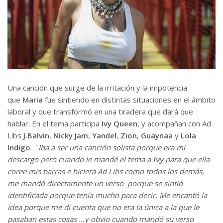
Una canción que surge de la irritación y la impotencia
que
Maria
fue sintiendo en distintas situaciones en el ámbito
laboral y que transformó en una tiradera que dará que
hablar. En el tema participa
Ivy Queen
, y acompañan con Ad
Libs
J.Balvin
,
Nicky Jam
,
Yandel
,
Zion
,
Guaynaa
y
L
ola
Indigo
.
¨Iba a ser una canción solista porque era mi
descargo pero cuando le mandé el tema a
Ivy
para que ella
coree mis barras e hiciera Ad Libs como todos los demás,
me mandó directamente un verso porque se sintió
identificada porque tenía mucho para decir. Me encantó la
idea porque me di cuenta que no era la única a la que le
pasaban estas cosas …y obvio cuando mandó su verso