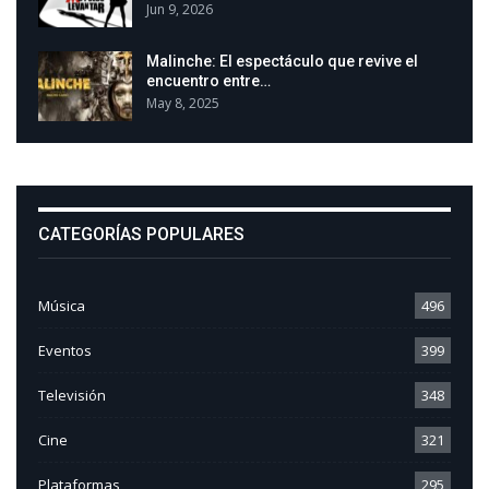
Jun 9, 2026
Malinche: El espectáculo que revive el
encuentro entre…
May 8, 2025
CATEGORÍAS POPULARES
Música
496
Eventos
399
Televisión
348
Cine
321
Plataformas
295