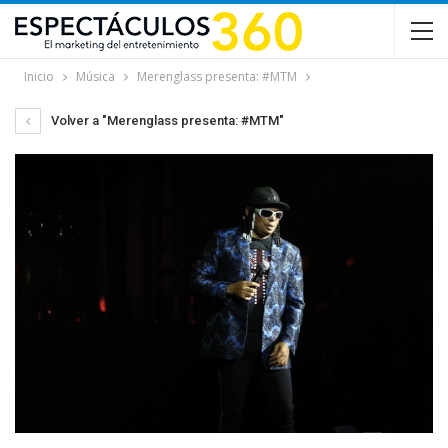
Inicio
Música
Merenglass presenta: #MTM
Volver a "Merenglass presenta: #MTM"