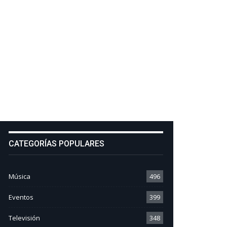
CATEGORÍAS POPULARES
Música
496
Eventos
399
Televisión
348