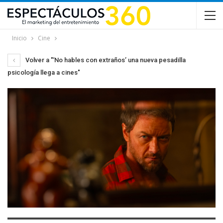
Inicio
Cine
Volver a "‘No hables con extraños’ una nueva pesadilla
psicología llega a cines"