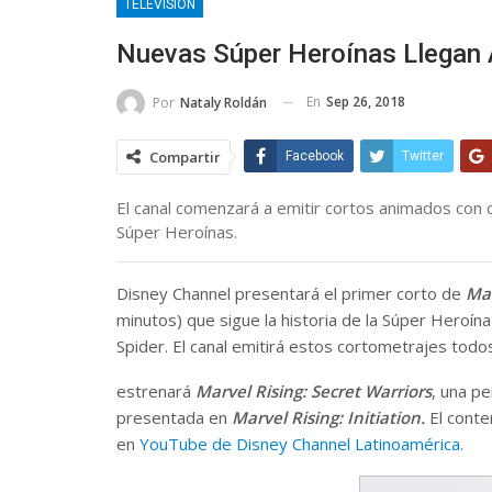
TELEVISIÓN
Nuevas Súper Heroínas Llegan 
En
Sep 26, 2018
Por
Nataly Roldán
Compartir
Facebook
Twitter
El canal comenzará a emitir cortos animados con
Súper Heroínas.
Disney Channel presentará el primer corto de
Mar
minutos) que sigue la historia de la Súper Hero
Spider. El canal emitirá estos cortometrajes todo
estrenará
Marvel Rising: Secret Warriors
, una pe
presentada en
Marvel Rising: Initiation.
El conten
en
YouTube de Disney Channel Latinoamérica
.