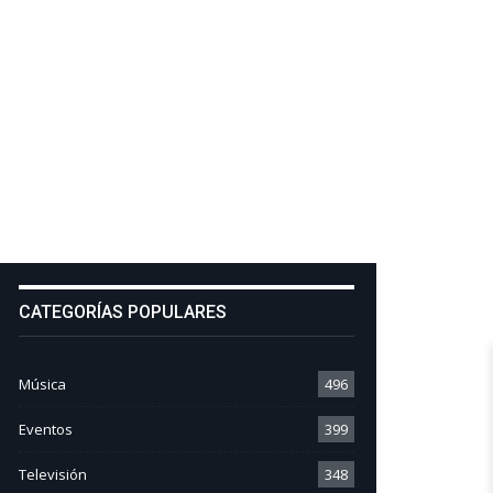
CATEGORÍAS POPULARES
Música
496
Eventos
399
Televisión
348