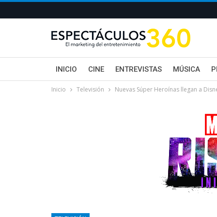
INICIO
CINE
ENTREVISTAS
MÚSICA
P
Inicio
Televisión
Nuevas Súper Heroínas llegan a Disn