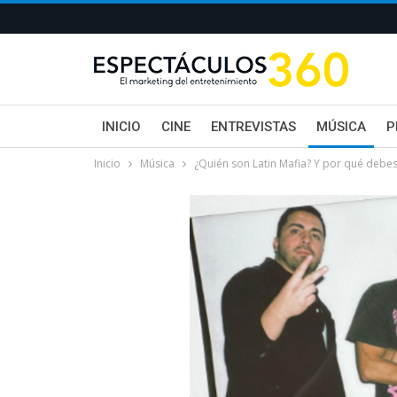
INICIO
CINE
ENTREVISTAS
MÚSICA
P
Inicio
Música
¿Quién son Latin Mafia? Y por qué debes 