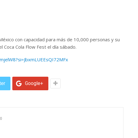
 México con capacidad para más de 10,000 personas y su
el Coca Cola Flow Fest el día sábado.
KJmjelW8?si=JbxmLUEEsQI72MFx
ter
Google+
0