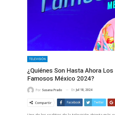
TELEVISIÓN
¿Quiénes Son Hasta Ahora Los
Famosos México 2024?
En
Jul 18, 2024
Por
Susana Prado
Compartir
Facebook
Twitter
Uno de los realities de la televisión abierta más 