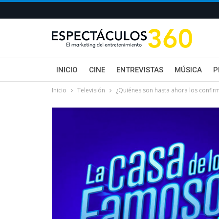
INICIO
CINE
ENTREVISTAS
MÚSICA
P
Inicio
Televisión
¿Quiénes son hasta ahora los confi