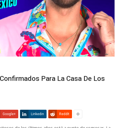
 Confirmados Para La Casa De Los
Google+
Linkedin
ReddIt
exitosos de los últimos años está a punto de regresar, La