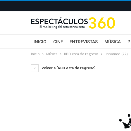
INICIO
CINE
ENTREVISTAS
MÚSICA
P
Inicio
Música
RBD esta de regreso
unnamed (77)
Volver a "RBD esta de regreso"