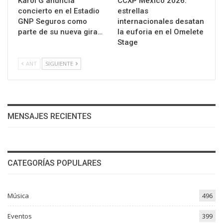
Karol G anuncia
CCXP México 2026:
concierto en el Estadio
estrellas
GNP Seguros como
internacionales desatan
parte de su nueva gira…
la euforia en el Omelete
Stage
ANT
SIGUIENTE
MENSAJES RECIENTES
CATEGORÍAS POPULARES
Música
496
Eventos
399