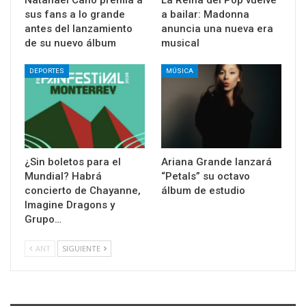
Natanael Cano premia a
La Reina del Pop vuelve
sus fans a lo grande
a bailar: Madonna
antes del lanzamiento
anuncia una nueva era
de su nuevo álbum
musical
DEPORTES
MÚSICA
¿Sin boletos para el
Ariana Grande lanzará
Mundial? Habrá
“Petals” su octavo
concierto de Chayanne,
álbum de estudio
Imagine Dragons y
Grupo…
ANT
SIGUIENTE