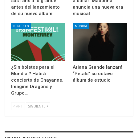
sus fans a lo grande
a bailar: Madonna
antes del lanzamiento
anuncia una nueva era
de su nuevo álbum
musical
DEPORTES
MÚSICA
¿Sin boletos para el
Ariana Grande lanzará
Mundial? Habrá
“Petals” su octavo
concierto de Chayanne,
álbum de estudio
Imagine Dragons y
Grupo…
ANT
SIGUIENTE