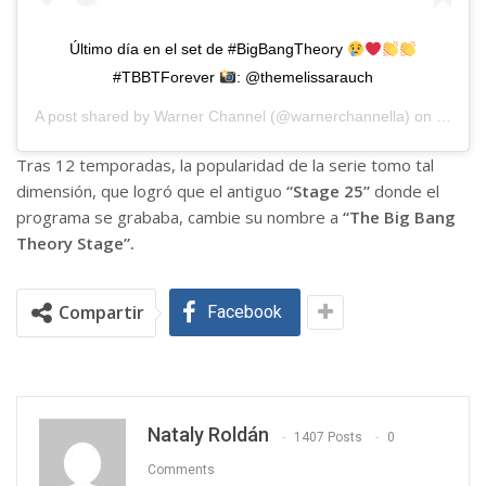
Último día en el set de #BigBangTheory
#TBBTForever
: @themelissarauch
A post shared by
Warner Channel
(@warnerchannella) on
May 30
Tras 12 temporadas, la popularidad de la serie tomo tal
dimensión, que logró que el antiguo
“Stage 25”
donde el
programa se grababa, cambie su nombre a
“The Big Bang
Theory Stage”.
Compartir
Facebook
Nataly Roldán
1407 Posts
0
Comments