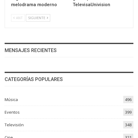
melodrama moderno
TelevisaUnivision
ANT
SIGUIENTE
MENSAJES RECIENTES
CATEGORÍAS POPULARES
Música
496
Eventos
399
Televisión
348
Cine
321