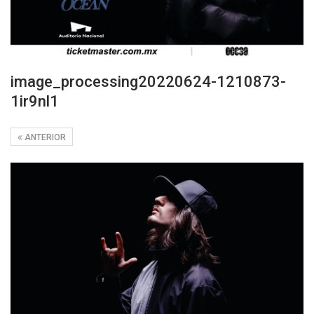
image_processing20220624-1210873-
1ir9nl1
ANTERIOR