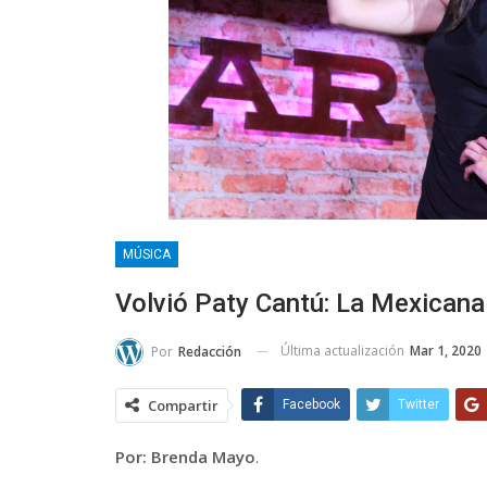
MÚSICA
Volvió Paty Cantú: La Mexicana
Última actualización
Mar 1, 2020
Por
Redacción
Compartir
Facebook
Twitter
Por: Brenda Mayo
.