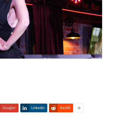
Google+
Linkedin
ReddIt