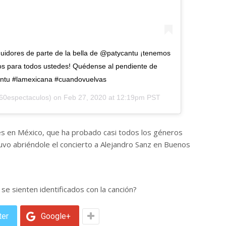
uidores de parte de la bella de @patycantu ¡tenemos
os para todos ustedes! Quédense al pendiente de
antu #lamexicana #cuandovuelvas
0espectaculos) on
Feb 27, 2020 at 12:19pm PST
es en México, que ha probado casi todos los géneros
uvo abriéndole el concierto a Alejandro Sanz en Buenos
se sienten identificados con la canción?
ter
Google+