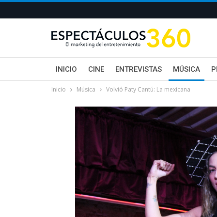
INICIO
CINE
ENTREVISTAS
MÚSICA
P
Inicio
Música
Volvió Paty Cantú: La mexicana