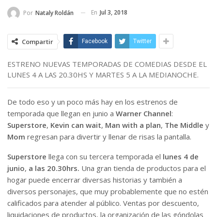
En
Jul 3, 2018
Por
Nataly Roldán
Compartir
Facebook
Twitter
ESTRENO NUEVAS TEMPORADAS DE COMEDIAS DESDE EL
LUNES 4 A LAS 20.30HS Y MARTES 5 A LA MEDIANOCHE.
De todo eso y un poco más hay en los estrenos de
temporada que llegan en junio a
Warner Channel
:
Superstore
,
Kevin can wait
,
Man with a plan
,
The Middle
y
Mom
regresan para divertir y llenar de risas la pantalla.
Superstore
llega con su tercera temporada el
lunes 4 de
junio
,
a las 20.30hrs.
Una gran tienda de productos para el
hogar puede encerrar diversas historias y también a
diversos personajes, que muy probablemente que no estén
calificados para atender al público. Ventas por descuento,
liquidaciones de productos, la organización de las góndolas