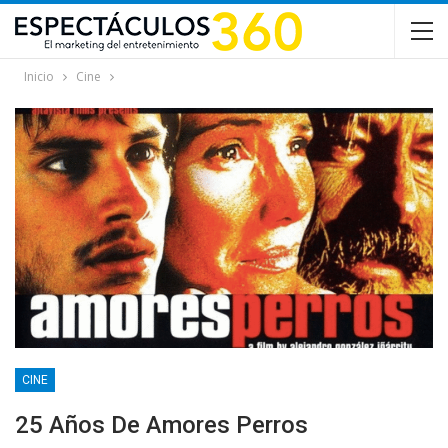
Inicio
Cine
CINE
25 Años De Amores Perros