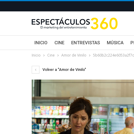
INICIO
CINE
ENTREVISTAS
MÚSICA
P
Inicio
Cine
Amor de Vinilo
5b60b2c224e6053a2f7d
Volver a "Amor de Vinilo"