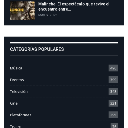
Malinche: El espectáculo que revive el
encuentro entre…
May 8, 2025
CATEGORÍAS POPULARES
Música
496
Eventos
399
Televisión
348
Cine
321
Plataformas
295
Teatro
76