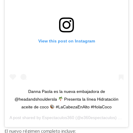
View this post on Instagram
Danna Paola es la nueva embajadora de
@headandshouldersla
Presenta la línea Hidratación
aceite de coco
#LaCabezaEnAlto #HolaCoco
A post shared by
Espectaculos360
(@e360espectaculos) on
Oct 
El nuevo régimen completo incluye: