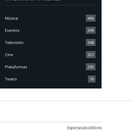
Música
496
Eventos
399
Televisión
348
Cine
321
Plataformas
295
Teatro
76
Espectaculos360.mx