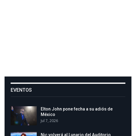
EVENTOS
Elton John pone fecha a su adiós de
México
Jul 7, 2026
Nic volverá al Lunario del Auditorio