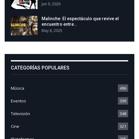
Jun 9, 2026
Malinche: El espectáculo que revive el
encuentro entre…
May 8, 2025
CATEGORÍAS POPULARES
Música
496
Eventos
399
Televisión
348
Cine
321
Plataformas
295