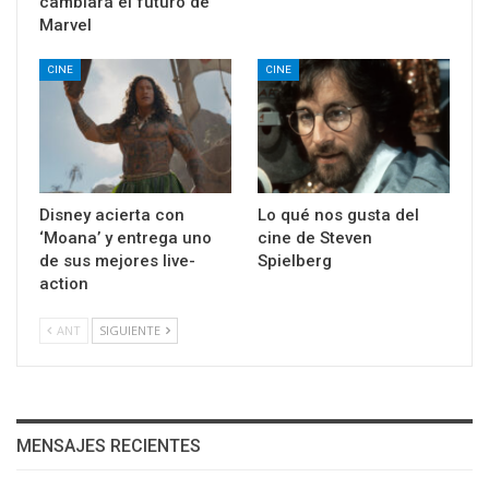
cambiará el futuro de
Marvel
CINE
CINE
Disney acierta con
Lo qué nos gusta del
‘Moana’ y entrega uno
cine de Steven
de sus mejores live-
Spielberg
action
ANT
SIGUIENTE
MENSAJES RECIENTES