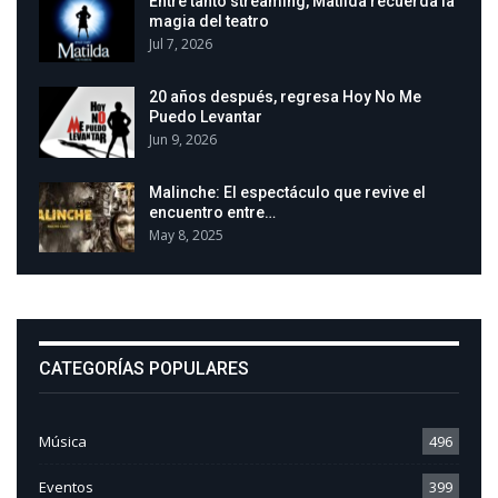
Entre tanto streaming, Matilda recuerda la
magia del teatro
Jul 7, 2026
20 años después, regresa Hoy No Me
Puedo Levantar
Jun 9, 2026
Malinche: El espectáculo que revive el
encuentro entre…
May 8, 2025
CATEGORÍAS POPULARES
Música
496
Eventos
399