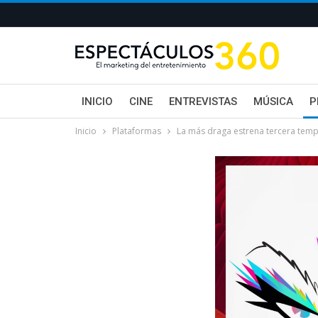
INICIO
CINE
ENTREVISTAS
MÚSICA
P
Inicio
Plataformas
La más draga estrena tercera tem