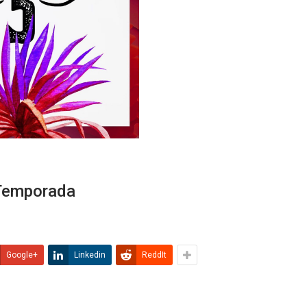
 Temporada
Google+
Linkedin
ReddIt