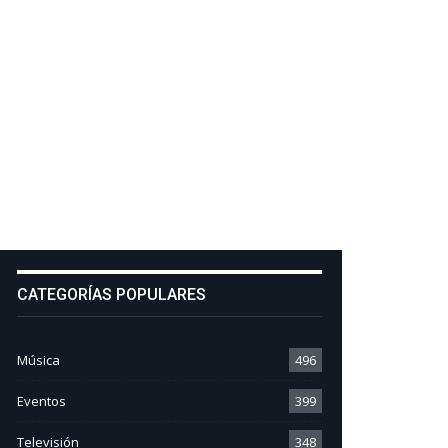
CATEGORÍAS POPULARES
Música
496
Eventos
399
Televisión
348