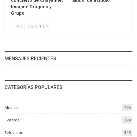
concierto de Chayanne,
álbum de estudio
Imagine Dragons y
Grupo…
ANT
SIGUIENTE
MENSAJES RECIENTES
CATEGORÍAS POPULARES
Música
496
Eventos
399
Televisión
348