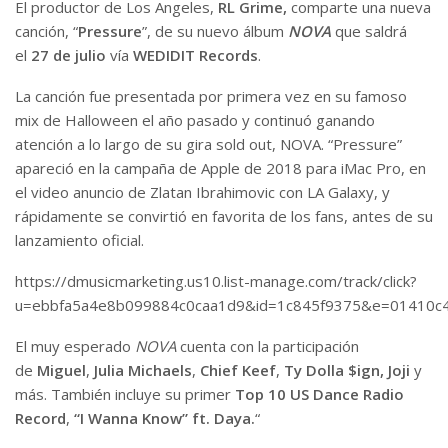
El productor de Los Angeles,
RL Grime,
comparte una nueva
canción, “
Pressure
”, de su nuevo álbum
NOVA
que saldrá
el
27 de julio
vía
WEDIDIT Records
.
La canción fue presentada por primera vez en su famoso
mix de Halloween el año pasado y continuó ganando
atención a lo largo de su gira sold out, NOVA. “Pressure”
apareció en la campaña de Apple de 2018 para iMac Pro, en
el video anuncio de Zlatan Ibrahimovic con LA Galaxy, y
rápidamente se convirtió en favorita de los fans, antes de su
lanzamiento oficial.
https://dmusicmarketing.us10.list-manage.com/track/click?
u=ebbfa5a4e8b099884c0caa1d9&id=1c845f9375&e=01410c
El muy esperado
NOVA
cuenta con la participación
de
Miguel
,
Julia Michaels
,
Chief Keef
,
Ty Dolla $ign, Joji
y
más. También incluye su primer
Top 10 US Dance Radio
Record
,
“I Wanna Know” ft. Daya.
“