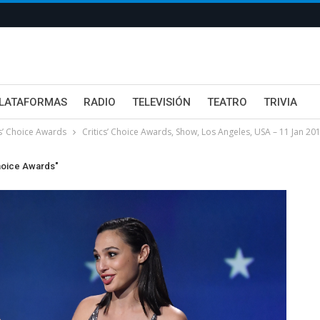
LATAFORMAS
RADIO
TELEVISIÓN
TEATRO
TRIVIA
cs’ Choice Awards
Critics’ Choice Awards, Show, Los Angeles, USA – 11 Jan 20
Choice Awards"