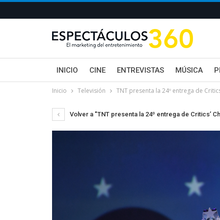
INICIO
CINE
ENTREVISTAS
MÚSICA
P
Inicio
Televisión
TNT presenta la 24º entrega de Criti
Volver a "TNT presenta la 24º entrega de Critics’ 