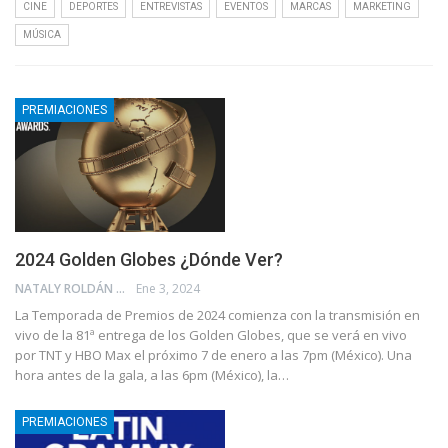
CINE
DEPORTES
ENTREVISTAS
EVENTOS
MARCAS
MARKETING
MÚSICA
PREMIACIONES
2024 Golden Globes ¿Dónde Ver?
NATALY ROLDÁN
Ene 3, 2024
La Temporada de Premios de 2024 comienza con la transmisión en
vivo de la 81ª entrega de los Golden Globes, que se verá en vivo
por TNT y HBO Max el próximo 7 de enero a las 7pm (México). Una
hora antes de la gala, a las 6pm (México), la…
PREMIACIONES