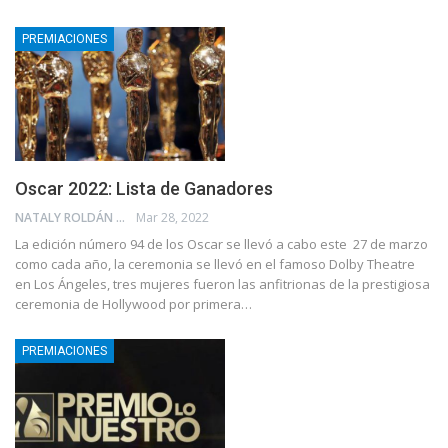
PREMIACIONES
Oscar 2022: Lista de Ganadores
NATALY ROLDÁN
Mar 28, 2022
La edición número 94 de los Oscar se llevó a cabo este 27 de marzo
como cada año, la ceremonia se llevó en el famoso Dolby Theatre
en Los Ángeles, tres mujeres fueron las anfitrionas de la prestigiosa
ceremonia de Hollywood por primera…
PREMIACIONES