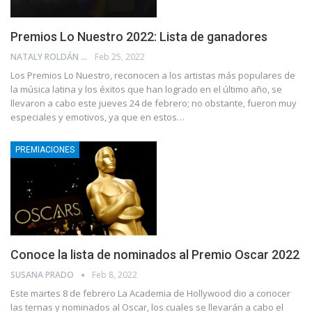
Premios Lo Nuestro 2022: Lista de ganadores
NATALY ROLDÁN
Feb 25, 2022
Los Premios Lo Nuestro, reconocen a los artistas más populares de
la música latina y los éxitos que han logrado en el último año, se
llevaron a cabo este jueves 24 de febrero; no obstante, fueron muy
especiales y emotivos, ya que en estos…
PREMIACIONES
Conoce la lista de nominados al Premio Oscar 2022
SUSANA PRADO
Feb 8, 2022
Este martes 8 de febrero La Academia de Hollywood dio a conocer
las ternas y nominados al Oscar, los cuales se llevarán a cabo el