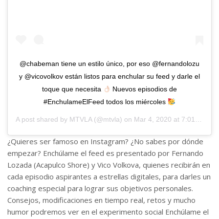
@chabeman tiene un estilo único, por eso @fernandolozu
y @vicovolkov están listos para enchular su feed y darle el
toque que necesita
Nuevos episodios de
#EnchulameElFeed todos los miércoles
A post shared by
MTVLA
(@mtvla) on
Mar 4, 2020 at 7:01pm PST
¿Quieres ser famoso en Instagram? ¿No sabes por dónde
empezar? Enchúlame el feed es presentado por Fernando
Lozada (Acapulco Shore) y Vico Volkova, quienes recibirán en
cada episodio aspirantes a estrellas digitales, para darles un
coaching especial para lograr sus objetivos personales.
Consejos, modificaciones en tiempo real, retos y mucho
humor podremos ver en el experimento social Enchúlame el